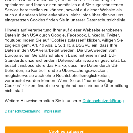
Dienste wie Azure CLI und PowerShell
IT Services für KMU
verpflichtend. Unternehmen sollten ihre
IT Service Desk
Sicherheitsstrategie überprüfen. Jetzt
informieren!
MEHR ERFAHREN
Über uns
Karriere
Blog
News & Events
Standorte
Impressum
Datenschutz