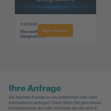
11.07.2025
Mehr anzeigen
Microsoft AI Cloud Partner
Designations
Als langjähriger Microsoft-Partner wurden
wir kürzlich als
Microsoft Solutions Partner
Modernes Arbeiten und Infrastruktur
(Azure) ausgezeichnet. Entdecken Sie jetzt
Ihre Vorteile!
Ihre Anfrage
MEHR ERFAHREN
Sie möchten Kontakt zu uns aufnehmen oder mehr
Informationen anfragen? Dann füllen Sie gern dieses
Kontaktformular aus oder schreiben sie uns eine E-