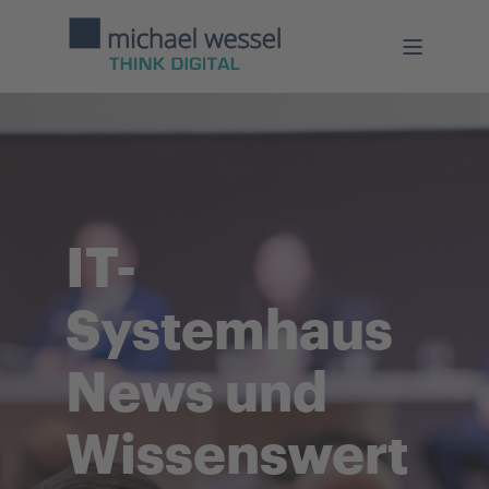
IT-
Systemhaus
News und
Wissenswert