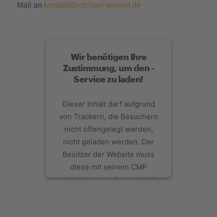
Mail an
kontakt@michael-wessel.de
Wir benötigen Ihre
Zustimmung, um den -
Service zu laden!
Dieser Inhalt darf aufgrund
von Trackern, die Besuchern
04.06.2025
nicht offengelegt werden,
Partnerschaft mit GWD Minden
nicht geladen werden. Der
Wir sind neuer Partner von GWD Minden!
Besitzer der Website muss
Gemeinsam mit dem traditionsreichen
diese mit seinem CMP
Handballverein setzen wir auf Teamgeist,
einrichten, um diesen Inhalt
Regionalität und Höchstleistungen. Jetzt
zur Liste der verwendeten
mehr erfahren!
Technologien hinzuzufügen.
MEHR ERFAHREN