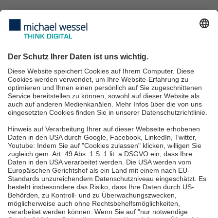
IT-Services
IT-Sicherheit
IT-Beratung
IT Services für KMU
IT Service Desk
Über uns
Karriere
Blog
News & Events