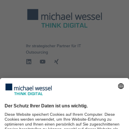
offengelegt
werden,
nicht
geladen
werden. Der
Besitzer der
Website
Ihr strategischer Partner für
IT
Outsourcing
muss diese
mit seinem
CMP
einrichten,
um diesen
IT-Services
Inhalt zur
Liste der
IT-Sicherheit
verwendeten
IT-Beratung
Technologien
hinzuzufügen.
IT Services für KMU