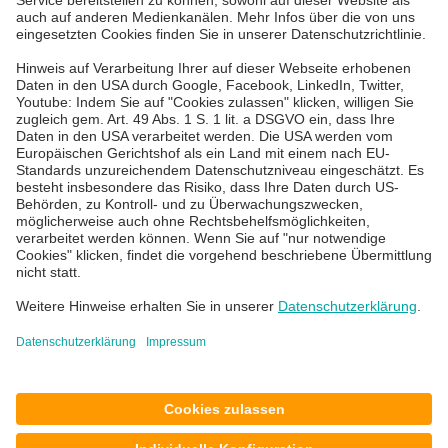
powered by
IT Service Desk
Usercentrics
Consent
Management
Platform
Über uns
Karriere
Blog
News & Events
Standorte
Impressum
Datenschutz
AGB