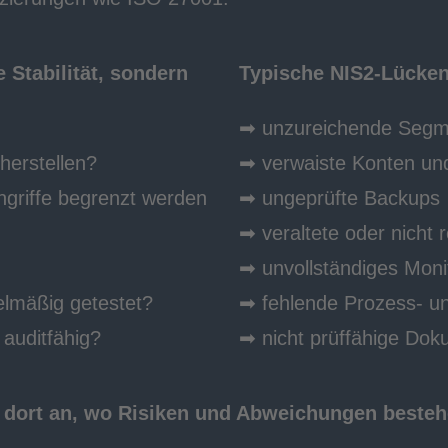
 Stabilität, sondern
Typische NIS2-Lücke
➡ unzureichende Segm
herstellen?
➡ verwaiste Konten und
ngriffe begrenzt werden
➡
ungeprüfte Backups
➡
veraltete oder nich
➡
unvollständiges Moni
elmäßig getestet?
➡
fehlende Prozess- un
auditfähig?
➡
nicht prüffähige Dok
dort an, wo Risiken und Abweichungen bestehe