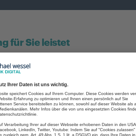
 für Sie leistet
ehr als eine reine Analyse – es ist der erste Schr
 IT-Strukturen heute sind
dig sind, um NIS2-Anforderungen zu erfüllen
torisch
vollständig umsetzen
 um Risiken zu minimieren