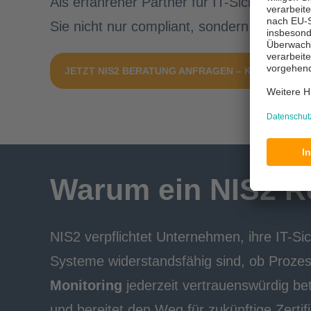
Als erfahrener Partner für IT-Sicherheit 
Sie nicht nur compliant, sondern auch nac
JETZT NIS2 BERATUNG ANFRAGEN – KOSTENLOS
Warum ein NIS2 R
NIS2 verpflichtet Unternehmen, ihre IT-Si
Systeme widerstandsfähig sind, ob Prozes
Monitoring
jederzeit vertrauenswürdig b
und bereitet den Weg für zukünftige Zerti