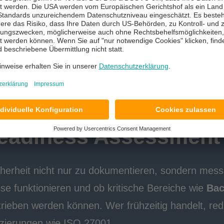
verbindet unsere NIS2 Beratung technisches Know-h
hhaltig sicherer werden.
E ERSTBERATUNG
eadiness Assessment 
cherheit nicht nur zu dokumentieren, sondern
mess
se funktionieren und ob kritische Bereiche wie
Bac
etrieben werden können.
Wer frühzeitig handelt, red
fizierungen wie ISO 27001.