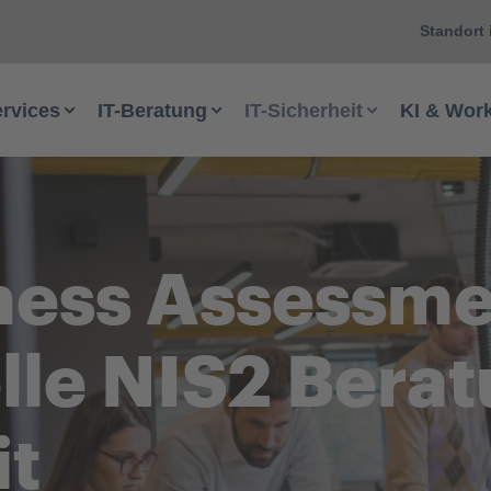
Standort 
ervices
IT-Beratung
IT-Sicherheit
KI & Wor
ness Assessme
lle NIS2 Berat
it