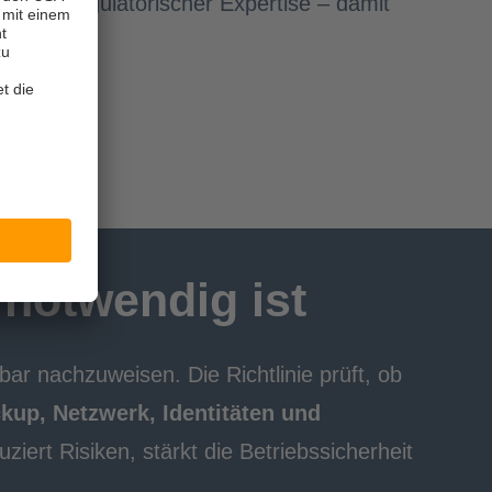
ow mit regulatorischer Expertise – damit
notwendig ist
bar nachzuweisen
. Die Richtlinie prüft, ob
kup, Netzwerk, Identitäten und
uziert Risiken, stärkt die Betriebssicherheit