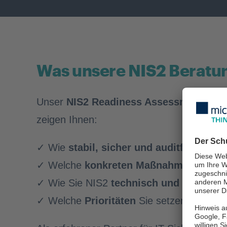
Was unsere NIS2 Beratung
Unser
NIS2 Readiness Assessment
ist m
zeigen Ihnen:
✓ Wie
stabil, sicher und auditfähig
Ihre
✓ Welche
konkreten Maßnahmen
notwen
✓ Wie Sie NIS2
technisch und organisa
✓ Welche
Prioritäten
Sie setzen sollten,