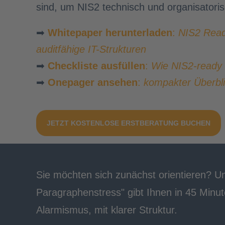
sind, um NIS2 technisch und organisatori
➡
Whitepaper herunterladen
:
NIS2 Read
auditfähige IT-Strukturen
➡
Checkliste ausfüllen
:
Wie NIS2-ready i
➡
Onepager ansehen
:
kompakter Überbli
JETZT KOSTENLOSE ERSTBERATUNG BUCHEN
Sie möchten sich zunächst orientieren? Un
Paragraphenstress" gibt Ihnen in 45 Minut
Alarmismus, mit klarer Struktur.