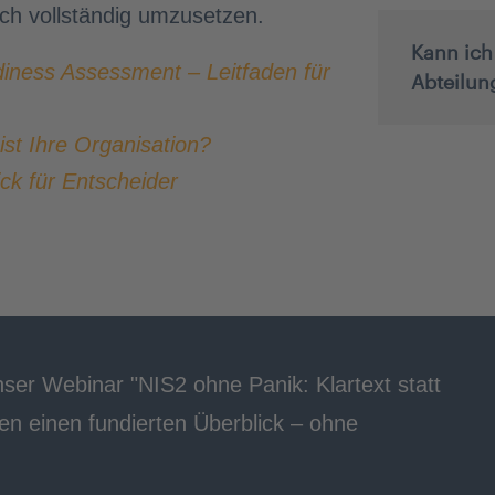
sch vollständig umzusetzen.
Kann ich
iness Assessment – Leitfaden für
Abteilun
st Ihre Organisation?
ck für Entscheider
ser Webinar "NIS2 ohne Panik: Klartext statt
en einen fundierten Überblick – ohne