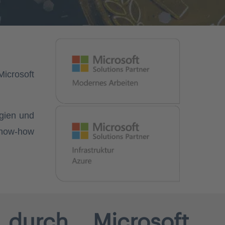
Microsoft
ogien und
 Know-how
 durch Microsoft