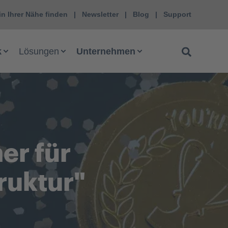
in Ihrer Nähe finden
Newsletter
Blog
Support
k
Lösungen
Unternehmen
er für
ruktur"