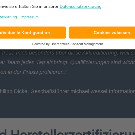
h freue mich besonders über diese Akkreditierung, weil 
er Team jeden Tag einbringt. Qualifizierungen sind wicht
on in der Praxis profitieren.“
hilipp Dicke, Geschäftsführer michael wessel Informat
d Herstellerzertifizier