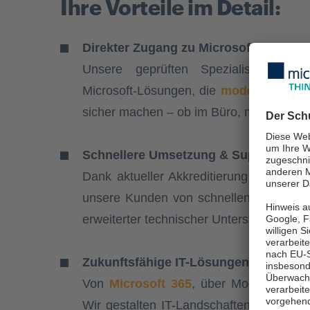
Ihre Vorteile im Detail:
Direkter Zugang zu Microsoft-Know-h
Unsere geprüften Spezialisten plan
Microsoft-Lösungen, die
moderne Arbe
sicher machen – ob im Büro, mobil oder 
Schnellere Umsetzung & Support:
Dank aktueller Akkreditierung und dire
unsere Kunden von schnellen Reaktionsz
erweiterter technischer Unterstützung.
Zukunftsfähige IT-Lösungen
Von
Microsoft 365
, über Modern Workpl
Wir gestalten IT-Landschaften, die mi