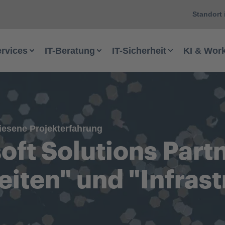
Standort 
ervices
IT-Beratung
IT-Sicherheit
KI & Wor
esene Projekterfahrung
oft Solutions Partn
iten" und "Infrast