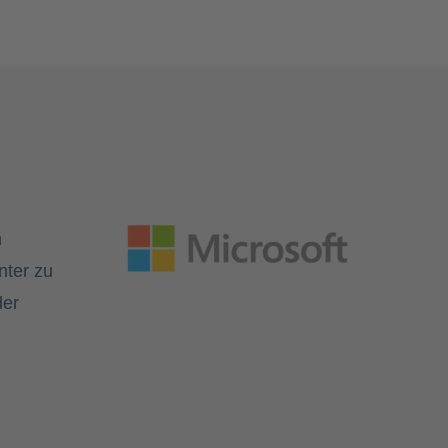
n
nter zu
der