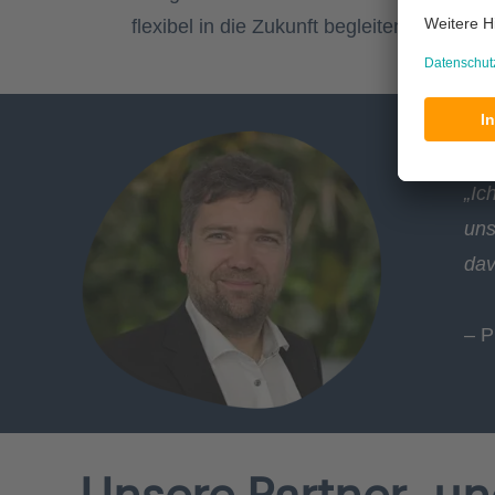
flexibel in die Zukunft begleiten.
„
Ic
uns
dav
– P
Unsere Partner- un