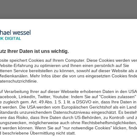
ow:
en, implementieren und betreuen
itsumgebungen
hochperformant und
in der
Cloud
.
kter Kontakte zu
Microsoft
profitieren
eiten, Priorisierung im Support und
ace bis hin zur Azure-Infrastruktur:
twachsen und Unternehmen sicher und