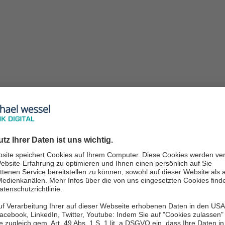
Mehr Informationen
Akzeptieren
powered by
Usercentrics Consent Management
Platform
utonome Systeme
heitswesen und Fertigung erhebliche Fortschritte gema
mer intelligenter und können komplexe Aufgaben sichere
nft in Bezug auf Automatisierung und Effizienz.