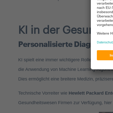
KI in der Gesundh
Personalisierte Diagnostik
KI spielt eine immer wichtigere Rolle im Gesun
die Anwendung von Machine Learning-Algorithm
Dies ermöglicht eine breitere Medizin, präzis
Technische Vorreiter wie
Hewlett Packard Ent
Gesundheitswesen Firmen zur Verfügung, hier