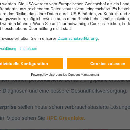
eitsversorgung
dheitswesen und gilt mittlerweile als Schlüsseltechnolo
en können personalisierte Behandlungspläne erstellt 
ere Diagnosen und eine bessere Gesundheitsversorgung.
erprise
stellen heute schon verbrauchsbasierte Lösungen
 im Video sehen Sie
HPE Greenlake.