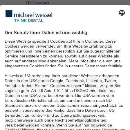
IT-Sicherheit
IT-Beratung
IT Services für KMU
IT Service Desk
Über uns
Karriere
Blog
News & Events
Standorte