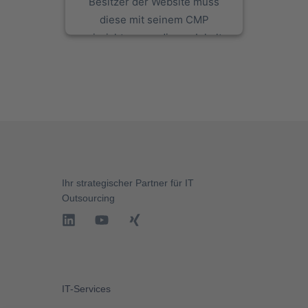
Besitzer der Website muss
diese mit seinem CMP
einrichten, um diesen Inhalt
zur Liste der verwendeten
Technologien hinzuzufügen.
powered by
Usercentrics
Consent Management Platform
Ihr strategischer Partner für
IT
Outsourcing
IT-Services