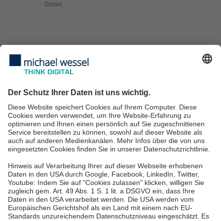
GmbH
Managed Services
IT Security
IT Consulting
IT-Services für KMU
IT Service Desk
Über uns
Karriere