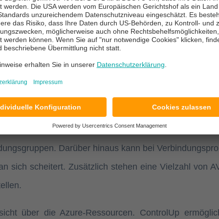
tual Desktop (AVD)
zahlreiche Vorteile im Bereich des
e AVD-Umgebung in Echtzeit überwacht und verwaltet we
dungsgruppen. Darüber hinaus kann bei Verbindungspro
sich scheitert. Zusätzlich stehen eine Vielzahl von A
ellen.
icht über die Azure-Ressourcen. ControlUp ermöglic