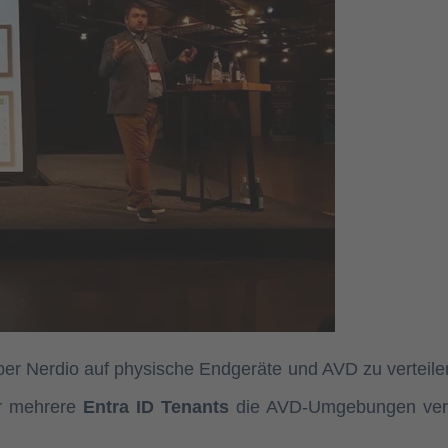
 über Nerdio auf physische Endgeräte und AVD zu verteil
er mehrere
Entra ID Tenants
die AVD-Umgebungen verwa