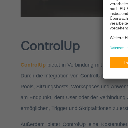
ControlUp
ControlUp
bietet in Verbindung mit
Azure Vir
Durch die Integration von ControlUp kann di
Pools, Sitzungshosts, Workspaces und Anwen
am Endpunkt, dem User oder der Verbindung an 
ermöglichen, Trigger und Skriptaktionen zu erst
Außerdem bietet ControlUp eine Kostenübers