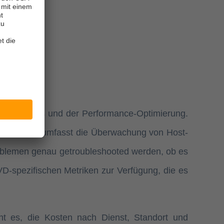
 Monitorings und der Performance-Optimierung.
rden. Dies umfasst die Überwachung von Host-
blemen genau getroubleshooted werden, ob es
VD-spezifischen Metriken zur Verfügung, die es
ht es, die Kosten nach Dienst, Standort und