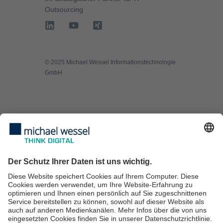
Outsourcing
©️ 2025 Michael Wessel Informationstechnologie
GmbH
Managed Services
IT Security
IT Consulting
IT-Services für KMU
IT Service Desk