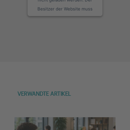
Besitzer der Website muss
diese mit seinem CMP
einrichten, um diesen Inhalt
zur Liste der verwendeten
Technologien hinzuzufügen.
powered by
Usercentrics
Consent Management Platform
VERWANDTE ARTIKEL