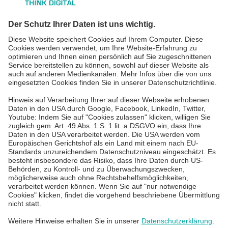
Liste der
IT-Sicherheit
verwendeten
IT-Beratung
Technologien
hinzuzufügen.
IT Services für KMU
powered by
IT Service Desk
Usercentrics
Consent
Management
Platform
Über uns
Karriere
Blog
News & Events
Standorte