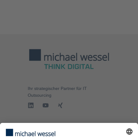
von
Trackern,
die
Besuchern
nicht
offengelegt
werden,
nicht
geladen
werden. Der
Besitzer der
Website
Ihr strategischer Partner für
IT
Outsourcing
muss diese
mit seinem
CMP
einrichten,
um diesen
IT-Services
Inhalt zur