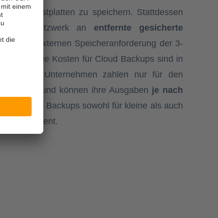
lsweise Festplatten zu speichern. Stattdessen
er das Netzwerk an
entfernte gesicherte
 was der externen Speicheranforderung der 3-
cht. Auch die Kosten für Cloud Backups sind in
skalierbar: Unternehmen zahlen nur für den
eicherplatz und können ihre Ausgaben
je nach
macht Cloud Backups sowohl für kleine als auch
osteneffizient.