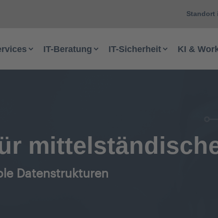
Standort 
ervices
IT-Beratung
IT-Sicherheit
KI & Wor
ür mittelständisc
ble Datenstrukturen