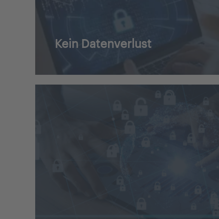
Kein Datenverlust
Die umfangreichen Speicherkapazitäten
anbieten, ermöglichen es Unternehmen
sowohl lokal als auch global von verschi
zu (de)zentralisieren. Dies trägt dazu 