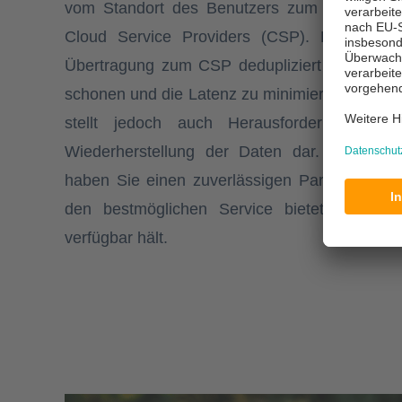
vom Standort des Benutzers zum hochmode
Cloud Service Providers (CSP). Die Back
Übertragung zum CSP dedupliziert und kompr
schonen und die Latenz zu minimieren. Dieser 
stellt jedoch auch Herausforderungen be
Wiederherstellung der Daten dar. Mit uns al
haben Sie einen zuverlässigen Partner an de
den bestmöglichen Service bietet als auc
verfügbar hält.