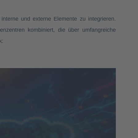
interne und externe Elemente zu integrieren.
enzentren kombiniert, die über umfangreiche
k:
llem interessant, wenn nicht die Mittel für
 Wartung einer
eigenständigen Disaster
tur (DR-Infrastruktur)
gegeben ist.