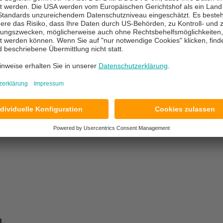
rnen Rechenzentrum des
Datenträgern wie beispie
up-Daten werden vor der
werden die Daten üb
imiert, um Bandbreite zu
Speicherorte
übertragen,
äußerst effiziente Prozess
2-1-Backup-Regel entspri
i der Abrufbarkeit und
der Regel flexibel und 
s Ihrem IT-Dienstleister
tatsächlich genutzten Sp
r Seite, der Ihnen sowohl
Bedarf anpassen
. Dies 
h Ihre Daten sicher und
für größere Unternehmen k