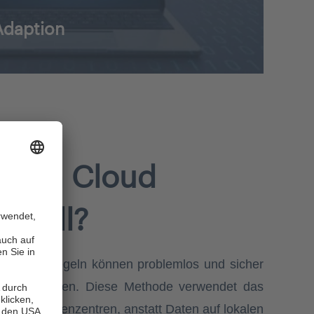
Adaption
t ein Cloud
nnvoll?
en und -Regeln können problemlos und sicher
setzt werden. Diese Methode verwendet das
ternen Rechenzentren, anstatt Daten auf lokalen