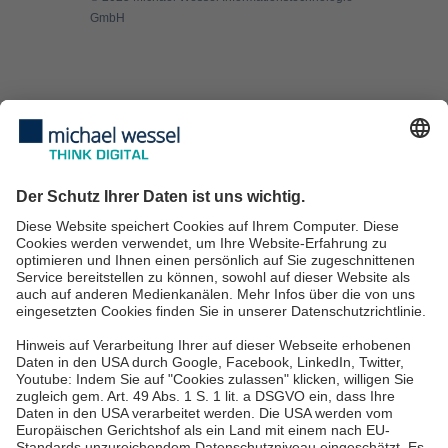
GmbH
Managed Services
IT Security
IT Consulting
IT-Services für KMU
IT Service Desk
Über uns
Karriere