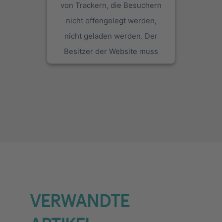
von Trackern, die Besuchern
nicht offengelegt werden,
nicht geladen werden. Der
Besitzer der Website muss
diese mit seinem CMP
einrichten, um diesen Inhalt
zur Liste der verwendeten
Technologien hinzuzufügen.
powered by
Usercentrics
Consent Management Platform
VERWANDTE