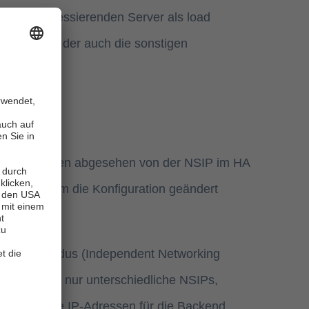
lich zu adressierenden Server als load
 aus, von der auch die sonstigen
Da alle Adressen abgesehen von der NSIP im HA
tem, auf dem die Konfiguration geändert
 der INC Modus (Independent Networking
Paares nicht nur unterschiedliche NSIPs,
den sich die IP-Adressen für die Backend