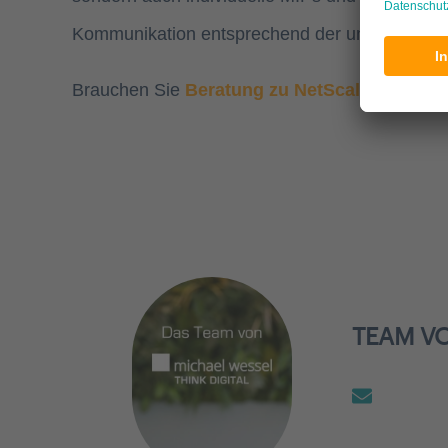
Kommunikation entsprechend der unterschiedl
Brauchen Sie
Beratung zu NetScaler-Fragen
TEAM V