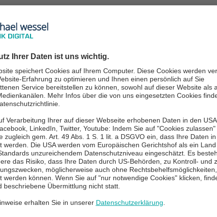
cing VServer auf dem NetScaler angelegt, die die eigent
 Kommunikation geht dann von der entsprechenden SNIP
rt werden.
A Modus
rativen Zugriff auf einer SNIP oder MIP zu aktivieren. 
etScaler aktiv sind, erreicht man darüber immer das Sys
me in unterschiedlichen Subnetzen untergebracht, muss
 möglich (und erforderlich), dass die NetScaler eines HA 
tzen. Die VIPs können identisch sein, jedoch unterschei