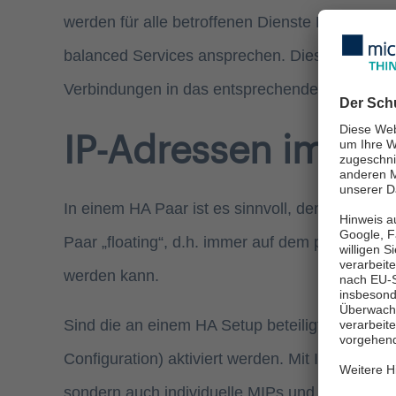
werden für alle betroffenen Dienste Load Balan
balanced Services ansprechen. Diese Backend
Verbindungen in das entsprechende Netz initiie
IP-Adressen im H
In einem HA Paar ist es sinnvoll, den administ
Paar „floating“, d.h. immer auf dem primären N
werden kann.
Sind die an einem HA Setup beteiligten Syste
Configuration) aktiviert werden. Mit INC ist es
sondern auch individuelle MIPs und SNIPs besi