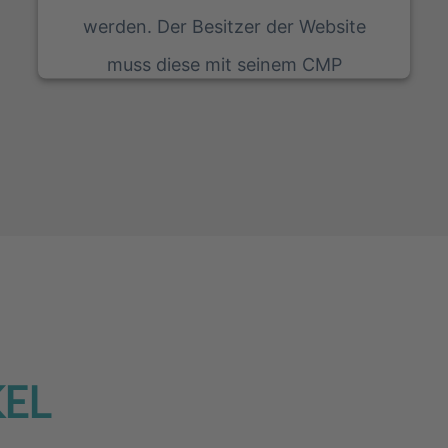
werden. Der Besitzer der Website
muss diese mit seinem CMP
einrichten, um diesen Inhalt zur Liste
der verwendeten Technologien
hinzuzufügen.
powered by
Usercentrics Consent Management
Platform
KEL