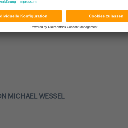
ichen Subnetze.
? Kontaktieren Sie uns gerne unverbindlich
hier
.
ON MICHAEL WESSEL