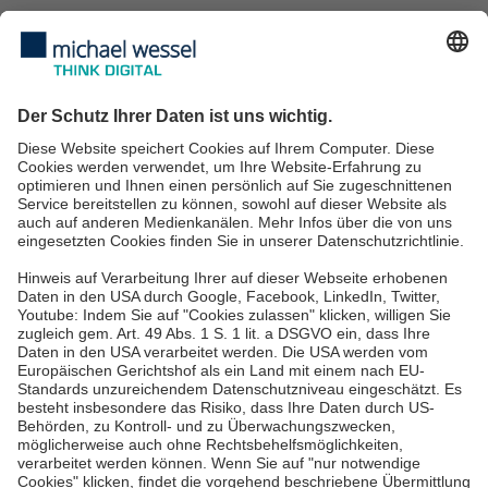
Managed Services
IT Security
IT Consulting
IT-Services für KMU
IT Service Desk
Über uns
Karriere
Blog
News & Events
Standorte