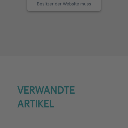
Besitzer der Website muss
diese mit seinem CMP
einrichten, um diesen Inhalt
zur Liste der verwendeten
Technologien hinzuzufügen.
powered by
Usercentrics
Consent Management Platform
VERWANDTE
ARTIKEL