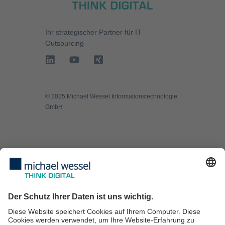
Ihr strategischer Partner für
IT
Outsourcing
©️ 2025 Michael Wessel Informationstechnologie
GmbH
Managed Services
IT Security
IT Consulting
IT-Services für KMU