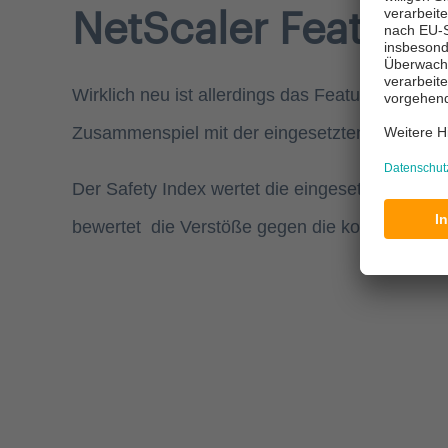
NetScaler Feature 
Wirklich neu ist allerdings das Feature Security 
Zusammenspiel mit der eingesetzten Citrix App 
Der Safety Index wertet die eingesetzten App F
bewertet die Verstöße gegen die konfigurierten