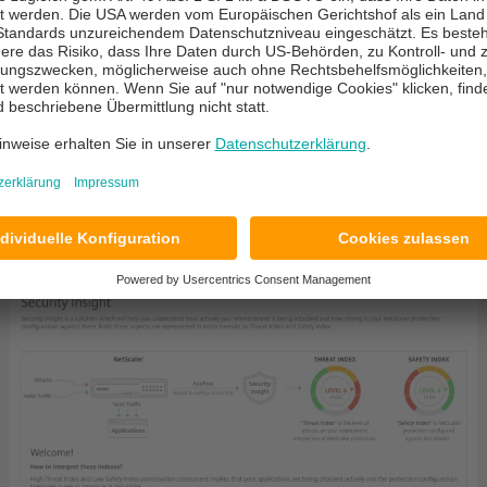
Security Insight
Insight. Wie schon in der Citrix Insight Center Appliance 
Firewall Policy die Security-Aspekte.
irewall Policy aus und beschreibt die konfigurierte Sich
 Policies.