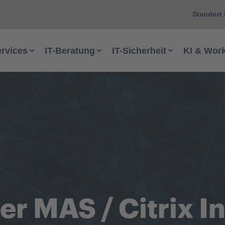
Standort 
ervices
IT-Beratung
IT-Sicherheit
KI & Wor
er MAS / Citrix I