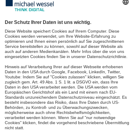
IT-Services
IT-Sicherheit
IT-Beratung
IT Services für KMU
IT Service Desk
Über uns
Karriere
Blog
News & Events
Standorte