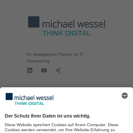
Ihr strategischer Partner für
IT
Outsourcing
IT-Services
IT-Sicherheit
IT-Beratung