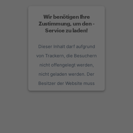
Wir benötigen Ihre
Zustimmung, um den -
Service zu laden!
Dieser Inhalt darf aufgrund
von Trackern, die Besuchern
nicht offengelegt werden,
nicht geladen werden. Der
Besitzer der Website muss
diese mit seinem CMP
einrichten, um diesen Inhalt
zur Liste der verwendeten
Technologien hinzuzufügen.
powered by
Usercentrics