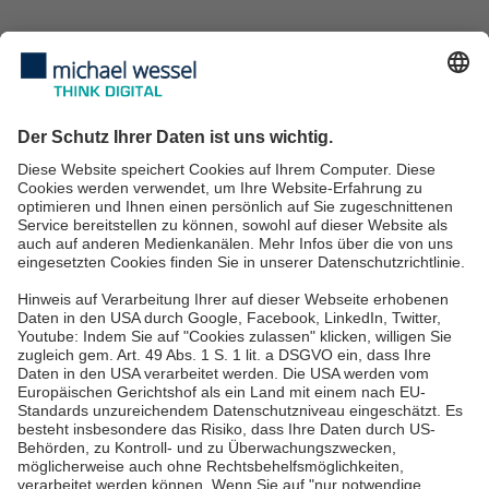
Managed Services
IT Security
IT Consulting
IT-Services für KMU
IT Service Desk
Über uns
Karriere
Blog
News & Events