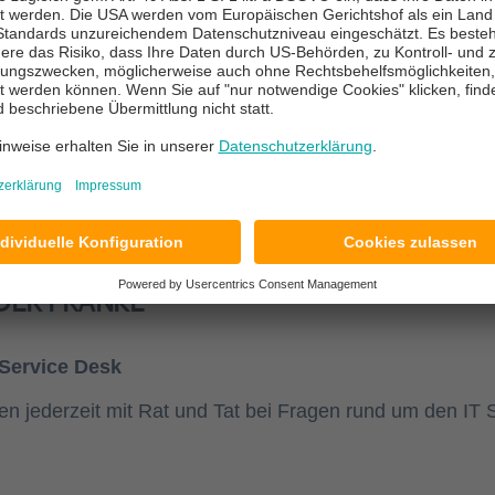
hen Sie auch gern
unsere Produktseite
oder kontaktier
DER FRANKE
 Service Desk
hnen jederzeit mit Rat und Tat bei Fragen rund um den IT