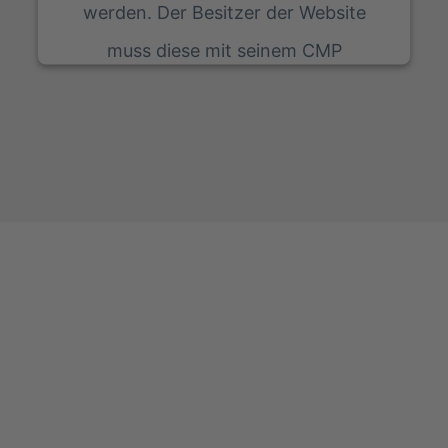
werden. Der Besitzer der Website
muss diese mit seinem CMP
einrichten, um diesen Inhalt zur Liste
der verwendeten Technologien
hinzuzufügen.
powered by
Usercentrics Consent Management
Platform