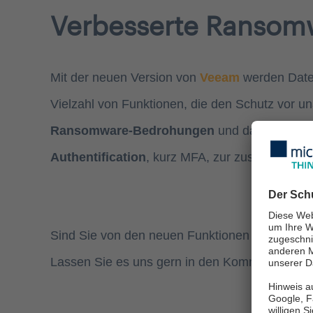
Verbesserte Ransom
Mit der neuen Version von
Veeam
werden Daten 
Vielzahl von Funktionen, die den Schutz vor un
Ransomware-Bedrohungen
und das
automat
Authentification
, kurz MFA, zur zusätzlichen B
Sind Sie von den neuen Funktionen von Veeam 
Lassen Sie es uns gern in den Kommentaren w