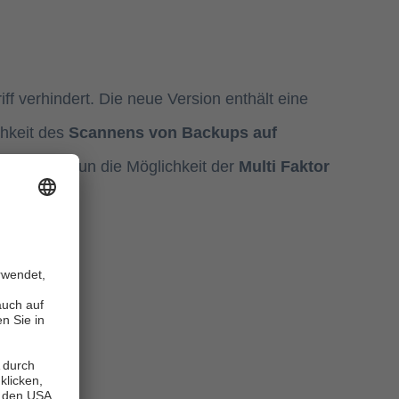
ff verhindert. Die neue Version enthält eine
chkeit des
Scannens von Backups auf
et Veeam nun die Möglichkeit der
Multi Faktor