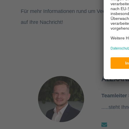
Für mehr Informationen rund um Veeam besuc
auf Ihre Nachricht!
ALEXAN
Teamleiter
.....steht I