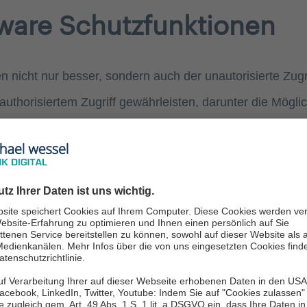
ware Schutzfunktionen
nicht nur besser, sondern auch der unautorisierte Zugri
authorisiertem Zugriff gewährleisten, darunter die Mögli
ische Isolieren von infizierten Systemen
. Zudem biet
enutzerverifikation.
BRv12 genau so begeistert, wie wir? 👍
issen!