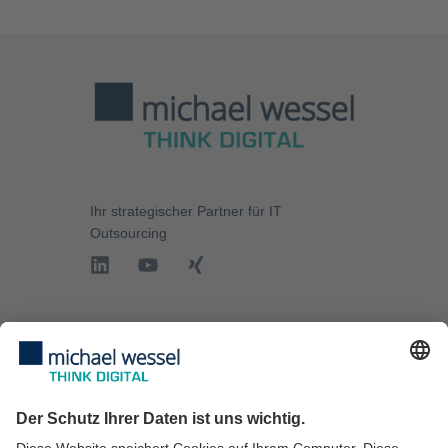
powered by
Usercentrics
Consent Management Platform
Ihr strategischer Partner für
IT
Outsourcing
IT-Services
IT-Sicherheit
IT-Beratung