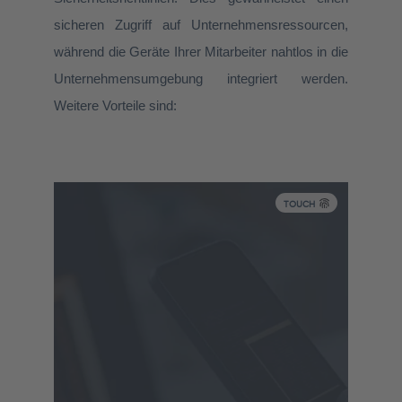
sicheren Zugriff auf Unternehmensressourcen,
während die Geräte Ihrer Mitarbeiter nahtlos in die
Unternehmensumgebung integriert werden.
Weitere Vorteile sind:
Intune verfügt über eine integrierte App-
Benutzeroberfläche, die Funktionen zur
App-Bereitstellung, -Updates und -
TOUCH
Entfernung umfasst. Sie haben
verschiedene Möglichkeiten: Sie können
eine Verbindung mit Ihren privaten App-
Stores herstellen und diese Apps
verteilen, Microsoft 365-Apps
einschließlich Microsoft Teams aktivieren,
sowie Win32- und branchenspezifische
Apps bereitstellen. Darüber hinaus
können Sie App-Schutzrichtlinien