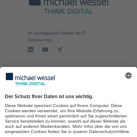
Ihr strategischer Partner für
IT
Outsourcing
IT-Services
IT-Sicherheit
IT-Beratung
IT Services für KMU
IT Service Desk