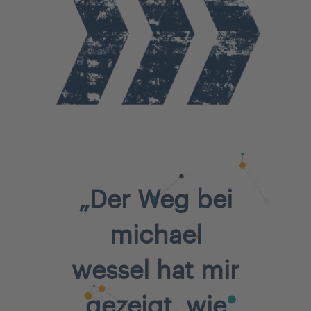
„
Der Weg bei
m
ichael
w
essel hat mir
gezeigt, wie